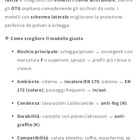
gli
OTG
ospitano comodamente gli occhiali da vista. I
modelli con
schermo laterale
migliorano la protezione
periferica da polveri e schegge.
🔷
Come scegliere il modello giusto
Rischio principale
: schegge/polveri → avvolgenti con
marcatura
F
o superiore; spruzzi → profili più chiusi o
visiere.
Ambiente
: interno →
incolore/EN 170
; esterno →
EN
172 (solare)
; passaggi frequenti →
in/out
.
Condensa
: lavorazioni calde/umide →
anti-fog (N)
.
Durabilità
: contatto con polveri/abrasioni →
anti-
graffio (K)
.
Compatibilità
: valuta elmetto, cuffie, mascherine; se