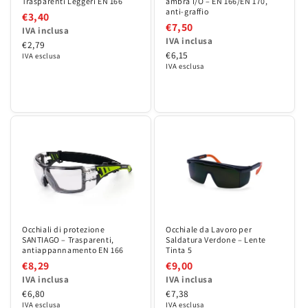
Trasparenti Leggeri EN 166
ambra I/O – EN 166/EN 170,
anti-graffio
€3,40
€7,50
IVA inclusa
IVA inclusa
€2,79
€6,15
IVA esclusa
IVA esclusa
Occhiale da Lavoro per
Occhiali di protezione
Saldatura Verdone – Lente
SANTIAGO – Trasparenti,
Tinta 5
antiappannamento EN 166
€9,00
€8,29
IVA inclusa
IVA inclusa
€7,38
€6,80
IVA esclusa
IVA esclusa