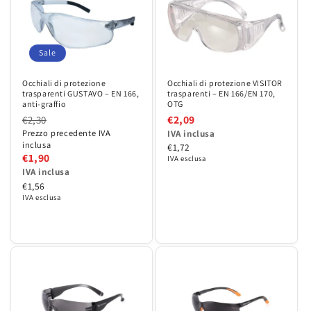
o
n
Sale
:
Occhiali di protezione VISITOR
Occhiali di protezione
trasparenti – EN 166/EN 170,
trasparenti GUSTAVO – EN 166,
OTG
anti-graffio
€2,09
€2,30
Prezzo precedente IVA
IVA inclusa
inclusa
€1,72
€1,90
IVA esclusa
IVA inclusa
€1,56
IVA esclusa