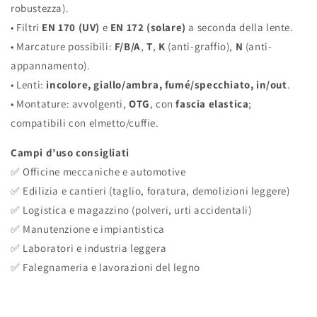
robustezza).
• Filtri
EN 170 (UV)
e
EN 172 (solare)
a seconda della lente.
• Marcature possibili:
F/B/A
,
T
,
K
(anti-graffio),
N
(anti-
appannamento).
• Lenti:
incolore, giallo/ambra, fumé/specchiato, in/out
.
• Montature: avvolgenti,
OTG
, con
fascia elastica
;
compatibili con elmetto/cuffie.
Campi d’uso consigliati
✅ Officine meccaniche e automotive
✅ Edilizia e cantieri (taglio, foratura, demolizioni leggere)
✅ Logistica e magazzino (polveri, urti accidentali)
✅ Manutenzione e impiantistica
✅ Laboratori e industria leggera
✅ Falegnameria e lavorazioni del legno