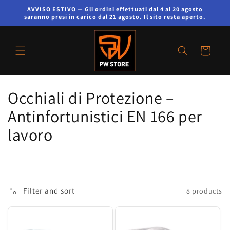
AVVISO ESTIVO — Gli ordini effettuati dal 4 al 20 agosto
saranno presi in carico dal 21 agosto. Il sito resta aperto.
Cart
C
Occhiali di Protezione –
o
Antinfortunistici EN 166 per
l
lavoro
l
e
c
Filter and sort
8 products
t
i