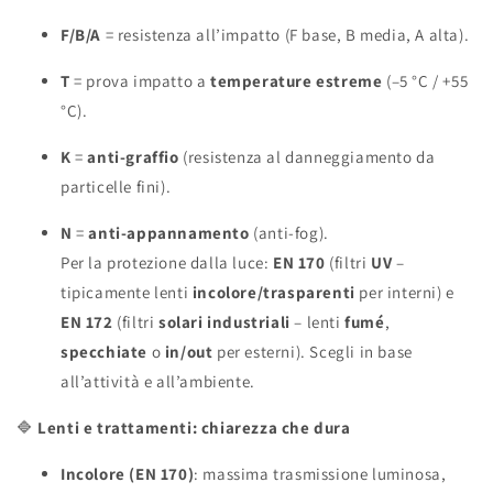
F/B/A
= resistenza all’impatto (F base, B media, A alta).
T
= prova impatto a
temperature estreme
(–5 °C / +55
°C).
K
=
anti-graffio
(resistenza al danneggiamento da
particelle fini).
N
=
anti-appannamento
(anti-fog).
Per la protezione dalla luce:
EN 170
(filtri
UV
–
tipicamente lenti
incolore/trasparenti
per interni) e
EN 172
(filtri
solari industriali
– lenti
fumé
,
specchiate
o
in/out
per esterni). Scegli in base
all’attività e all’ambiente.
🔷
Lenti e trattamenti: chiarezza che dura
Incolore (EN 170)
: massima trasmissione luminosa,