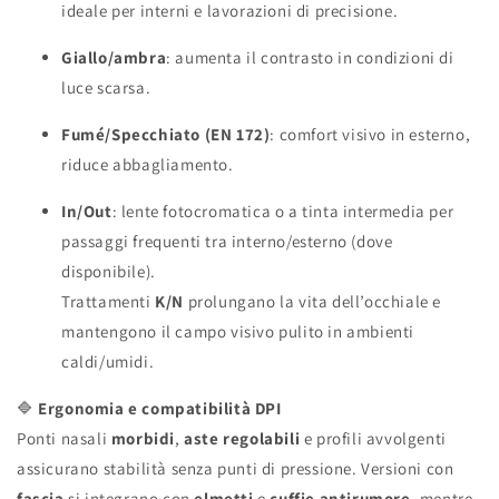
ideale per interni e lavorazioni di precisione.
Giallo/ambra
: aumenta il contrasto in condizioni di
luce scarsa.
Fumé/Specchiato (EN 172)
: comfort visivo in esterno,
riduce abbagliamento.
In/Out
: lente fotocromatica o a tinta intermedia per
passaggi frequenti tra interno/esterno (dove
disponibile).
Trattamenti
K/N
prolungano la vita dell’occhiale e
mantengono il campo visivo pulito in ambienti
caldi/umidi.
🔷
Ergonomia e compatibilità DPI
Ponti nasali
morbidi
,
aste regolabili
e profili avvolgenti
assicurano stabilità senza punti di pressione. Versioni con
fascia
si integrano con
elmetti
e
cuffie antirumore
, mentre