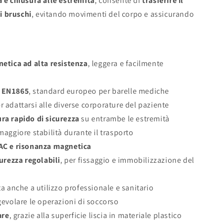
 e chiusura alle estremità
, consente di
trasferire il
i bruschi
, evitando movimenti del corpo e assicurando
netica ad alta resistenza
, leggera e facilmente
a EN1865
, standard europeo per barelle mediche
r adattarsi alle diverse corporature del paziente
ra rapido di sicurezza
su entrambe le estremità
aggiore stabilità durante il trasporto
TAC e risonanza magnetica
curezza regolabili
, per fissaggio e immobilizzazione del
ta anche a utilizzo professionale e sanitario
evolare le operazioni di soccorso
are
, grazie alla superficie liscia in materiale plastico