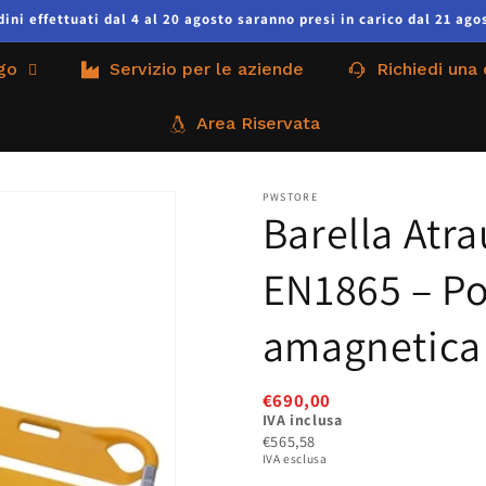
ni effettuati dal 4 al 20 agosto saranno presi in carico dal 21 agos
go
Servizio per le aziende
Richiedi una
Area Riservata
PWSTORE
Barella Atra
EN1865 – Por
amagnetica
€690,00
IVA inclusa
€565,58
IVA esclusa