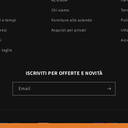
AZIENDA
INF
Chi siamo
Ter
i e tempi
Forniture alle aziende
Poli
resi
Acquisti per privati
Inf
i
Acce
 taglie
ISCRIVITI PER OFFERTE E NOVITÀ
Email
ayment