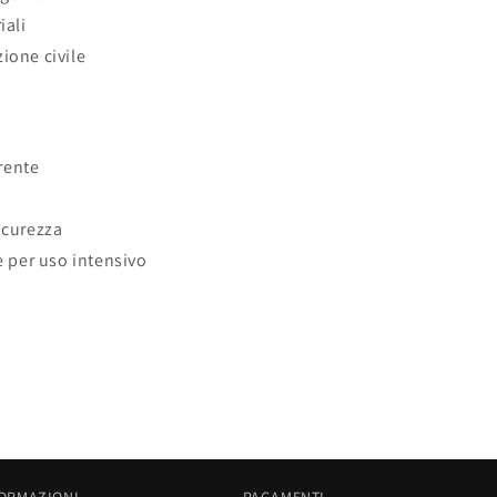
iali
ione civile
rente
icurezza
le per uso intensivo