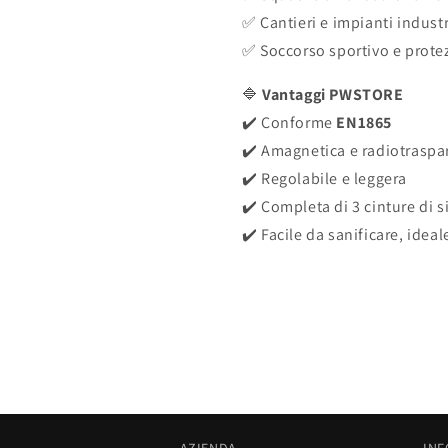
✅ Cantieri e impianti industr
✅ Soccorso sportivo e protez
🔷
Vantaggi PWSTORE
✔️ Conforme
EN1865
✔️ Amagnetica e radiotraspa
✔️ Regolabile e leggera
✔️ Completa di 3 cinture di s
✔️ Facile da sanificare, idea