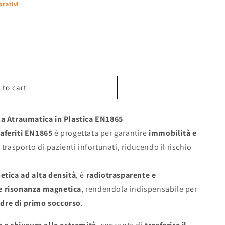
orativi
 to cart
a
la Atraumatica in Plastica EN1865
aferiti EN1865
è progettata per garantire
immobilità e
 trasporto di pazienti infortunati, riducendo il rischio
etica ad alta densità
, è
radiotrasparente e
e risonanza magnetica
, rendendola indispensabile per
dre di primo soccorso
.