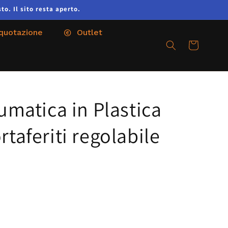
to. Il sito resta aperto.
 quotazione
Outlet
Cart
umatica in Plastica
taferiti regolabile