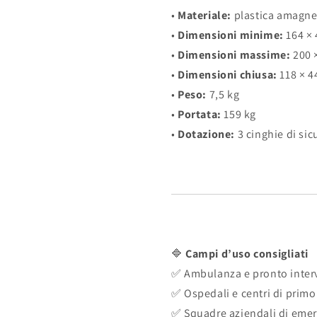
•
Materiale:
plastica amagnet
•
Dimensioni minime:
164 × 
•
Dimensioni massime:
200 ×
•
Dimensioni chiusa:
118 × 4
•
Peso:
7,5 kg
•
Portata:
159 kg
•
Dotazione:
3 cinghie di sic
🔷
Campi d’uso consigliati
✅ Ambulanza e pronto inter
✅ Ospedali e centri di prim
✅ Squadre aziendali di eme