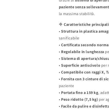
Grazie al
sistema di apertura
paziente senza sollevament
la massima stabilità.
🔷
Caratteristiche principali
•
Struttura in plastica amag
sanificabile
•
Certificata secondo norm
•
Regolabile in lunghezza
pe
•
Sistema di apertura/chiusu
•
Superficie antiscivolo
per m
•
Compatibile con raggi X, 
•
Fornita con 3 cinture di si
paziente
•
Portata fino a 159 kg
, adat
•
Peso ridotto (7,5 kg)
per ag
•
Facile da pulire e disinfett