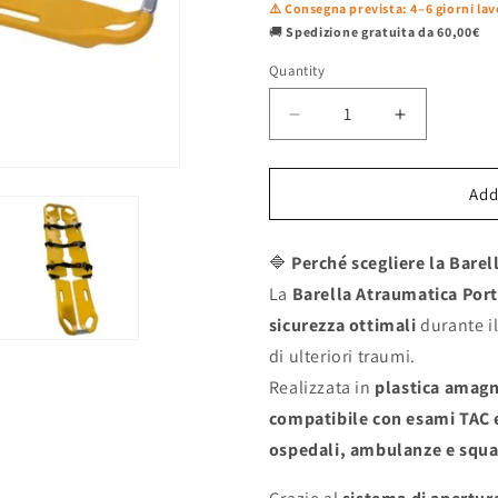
⚠️ Consegna prevista: 4–6 giorni lav
🚚
Spedizione gratuita da 60,00€
Quantity
Decrease
Increase
quantity
quantity
for
for
Add
Barella
Barella
Atraumatica
Atraumatic
in
in
🔷
Perché scegliere la Barel
Plastica
Plastica
La
Barella Atraumatica Port
EN1865
EN1865
sicurezza ottimali
durante il
–
–
Portaferiti
Portaferiti
di ulteriori traumi.
regolabile
regolabile
Realizzata in
plastica amagn
amagnetica
amagnetica
compatibile con esami TAC 
ospedali, ambulanze e squa