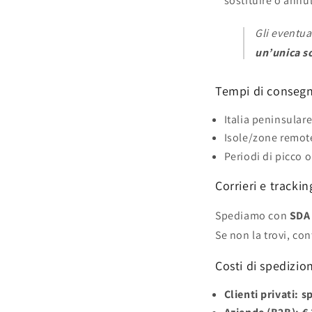
sostituire o annul
Gli eventua
un’unica s
Tempi di consegn
Italia peninsular
Isole/zone remot
Periodi di picco 
Corrieri e trackin
Spediamo con
SDA 
Se non la trovi, co
Costi di spedizio
Clienti privati:
sp