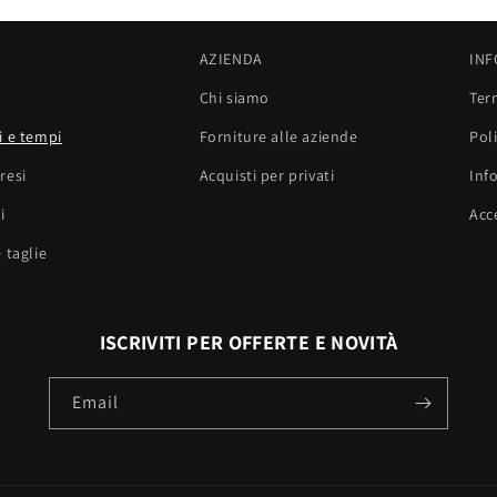
AZIENDA
INF
Chi siamo
Ter
i e tempi
Forniture alle aziende
Poli
resi
Acquisti per privati
Inf
i
Acce
 taglie
ISCRIVITI PER OFFERTE E NOVITÀ
Email