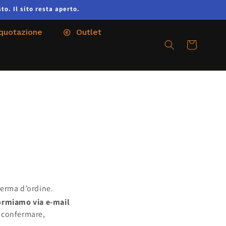
to. Il sito resta aperto.
 quotazione
Outlet
Cart
ferma d’ordine.
formiamo via e-mail
i confermare,