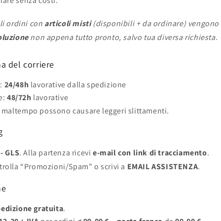
lare senza costi.
li ordini con
articoli misti
(disponibili + da ordinare) vengono 
oluzione
non appena tutto pronto, salvo tua diversa richiesta.
a del corriere
e:
24/48h
lavorative dalla spedizione
e:
48/72h
lavorative
o maltempo possono causare leggeri slittamenti.
g
- GLS
. Alla partenza ricevi
e-mail con link di tracciamento
.
ntrolla “Promozioni/Spam” o scrivi a
EMAIL ASSISTENZA
.
ne
edizione gratuita
.