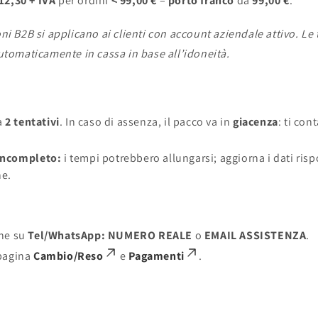
12,30 + IVA
per ordini
< 99,00 €
–
porto franco
da
99,00 €
.
ni B2B si applicano ai clienti con account aziendale attivo. Le 
utomaticamente in cassa in base all’idoneità.
ua
2 tentativi
. In caso di assenza, il pacco va in
giacenza
: ti con
/incompleto:
i tempi potrebbero allungarsi; aggiorna i dati ris
ne.
one su
Tel/WhatsApp: NUMERO REALE
o
EMAIL ASSISTENZA
.
 pagina
Cambio/Reso
e
Pagamenti
.