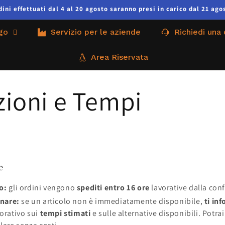
ni effettuati dal 4 al 20 agosto saranno presi in carico dal 21 agos
go
Servizio per le aziende
Richiedi una
Area Riservata
zioni e Tempi
i
e
o:
gli ordini vengono
spediti entro 16 ore
lavorative dalla con
inare:
se un articolo non è immediatamente disponibile,
ti in
vorativo sui
tempi stimati
e sulle alternative disponibili. Potra