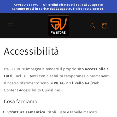
AVVISO ESTIVO — Gli ordini effettuati dal 4 al 20 agosto
saranno presi in carico dal 21 agosto. Il sito resta aperto.
Cart
Accessibilità
PWSTORE si impegna a rendere il proprio sito
accessibile a
tutti
, inclusi utenti con disabilità temporanee o permanenti.
Il nostro riferimento sono le
WCAG 2.1 livello AA
(Web
Content Accessibility Guidelines).
Cosa facciamo
Struttura semantica
: titoli, liste e tabelle marcati