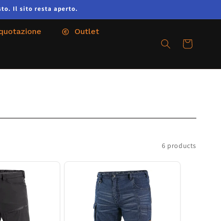
to. Il sito resta aperto.
 quotazione
Outlet
Cart
6 products