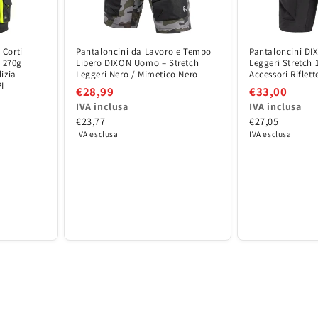
 Corti
Pantaloncini da Lavoro e Tempo
Pantaloncini D
o 270g
Libero DIXON Uomo – Stretch
Leggeri Stretch
izia
Leggeri Nero / Mimetico Nero
Accessori Riflett
I
€28,99
€33,00
IVA inclusa
IVA inclusa
€23,77
€27,05
IVA esclusa
IVA esclusa