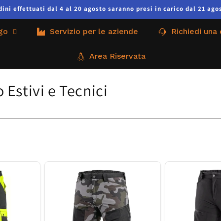
ni effettuati dal 4 al 20 agosto saranno presi in carico dal 21 agos
go
Servizio per le aziende
Richiedi una
Area Riservata
Estivi e Tecnici