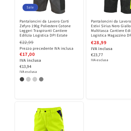
o
Sale
n
Pantaloncini da Lavoro Corti
Pantaloncini da Lavoro
:
Zefyro 190g Poliestere Cotone
Estivi Sirius Nero Giall
Leggeri Traspiranti Cantiere
Multitasca Cantiere Edil
Edilizia Logistica DPI Estate
Logistica Magazzino DP
€22,99
€28,99
Prezzo precedente IVA inclusa
IVA inclusa
€17,00
€23,77
IVA inclusa
IVA esclusa
€13,94
IVA esclusa