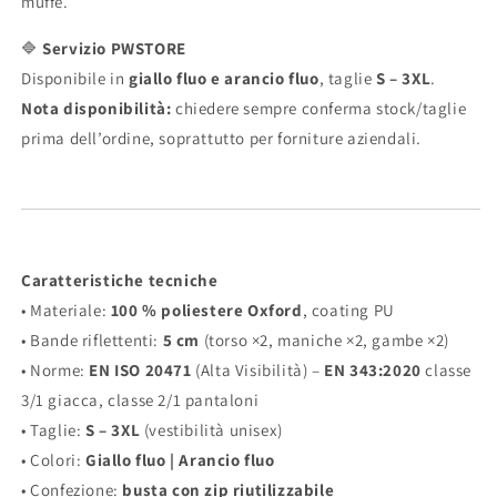
muffe.
🔷
Servizio PWSTORE
Disponibile in
giallo fluo e arancio fluo
, taglie
S – 3XL
.
Nota disponibilità:
chiedere sempre conferma stock/taglie
prima dell’ordine, soprattutto per forniture aziendali.
Caratteristiche tecniche
• Materiale:
100 % poliestere Oxford
, coating PU
• Bande riflettenti:
5 cm
(torso ×2, maniche ×2, gambe ×2)
• Norme:
EN ISO 20471
(Alta Visibilità) –
EN 343:2020
classe
3/1 giacca, classe 2/1 pantaloni
• Taglie:
S – 3XL
(vestibilità unisex)
• Colori:
Giallo fluo | Arancio fluo
• Confezione:
busta con zip riutilizzabile