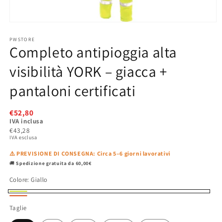
Open
media
PWSTORE
1
Completo antipioggia alta
in
modal
visibilità YORK – giacca +
pantaloni certificati
€52,80
IVA inclusa
€43,28
IVA esclusa
⚠️ PREVISIONE DI CONSEGNA: Circa 5–6 giorni lavorativi
🚚
Spedizione gratuita da 60,00€
Colore:
Giallo
Giallo
Arancio
Taglie