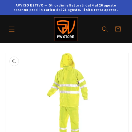
AVVISO ESTIVO — Gli ordini effettuati dal 4 al 20 agosto
saranno presi in carico dal 21 agosto. Il sito resta aperto.
Cart
Skip to
product
information