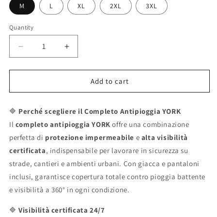
M
L
XL
2XL
3XL
Quantity
Decrease
Increase
quantity
quantity
for
for
Add to cart
Completo
Completo
antipioggia
antipioggia
alta
alta
🔷
Perché scegliere il Completo Antipioggia YORK
visibilità
visibilità
Il
completo antipioggia YORK
offre una combinazione
YORK
YORK
perfetta di
protezione impermeabile
e
alta visibilità
–
–
certificata
giacca
, indispensabile per lavorare in sicurezza su
giacca
+
+
strade, cantieri e ambienti urbani. Con giacca e pantaloni
pantaloni
pantaloni
inclusi, garantisce copertura totale contro pioggia battente
certificati
certificati
e visibilità a 360° in ogni condizione.
🔷
Visibilità certificata 24/7