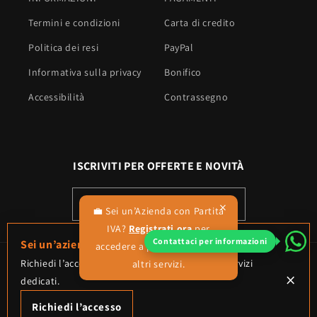
Termini e condizioni
Carta di credito
Politica dei resi
PayPal
Informativa sulla privacy
Bonifico
Accessibilità
Contrassegno
ISCRIVITI PER OFFERTE E NOVITÀ
Email
×
💼 Sei un’Azienda con Partita
IVA?
Registrati ora
per
Contattaci per informazioni
Sei un’azienda?
accedere a prezzi riservati e
Payment
Richiedi l’accesso all’area riservata e scopri i servizi
altri servizi.
×
dedicati.
methods
Richiedi l’accesso