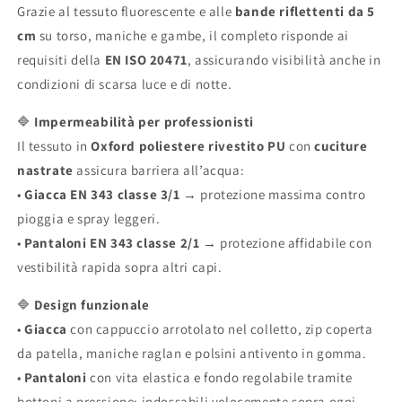
Grazie al tessuto fluorescente e alle
bande riflettenti da 5
cm
su torso, maniche e gambe, il completo risponde ai
requisiti della
EN ISO 20471
, assicurando visibilità anche in
condizioni di scarsa luce e di notte.
🔷
Impermeabilità per professionisti
Il tessuto in
Oxford poliestere rivestito PU
con
cuciture
nastrate
assicura barriera all’acqua:
•
Giacca EN 343 classe 3/1
→ protezione massima contro
pioggia e spray leggeri.
•
Pantaloni EN 343 classe 2/1
→ protezione affidabile con
vestibilità rapida sopra altri capi.
🔷
Design funzionale
•
Giacca
con cappuccio arrotolato nel colletto, zip coperta
da patella, maniche raglan e polsini antivento in gomma.
•
Pantaloni
con vita elastica e fondo regolabile tramite
bottoni a pressione: indossabili velocemente sopra ogni