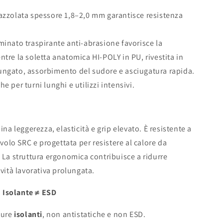
azzolata spessore 1,8–2,0 mm garantisce resistenza
minato traspirante anti-abrasione favorisce la
tre la soletta anatomica HI-POLY in PU, rivestita in
ungato, assorbimento del sudore e asciugatura rapida.
e per turni lunghi e utilizzi intensivi.
 leggerezza, elasticità e grip elevato. È resistente a
ivolo SRC e progettata per resistere al calore da
. La struttura ergonomica contribuisce a ridurre
ività lavorativa prolungata.
 Isolante ≠ ESD
ture
isolanti
, non antistatiche e non ESD.