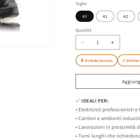
Taglie
40
41
42
Quantità
Diminuisci
Aumenta
quantità
quantità
per
per
📄 Scheda tecnica
✅ Dichiar
Scarpe
Scarpe
Dielettriche
Dielettriche
Alte
Alte
Aggiungi
WASHINGTON
WASHINGT
10kV
10kV
✅
IDEALI PER:
per
per
• Elettricisti professionisti 
Elettricisti
Elettricisti
• Cantieri e ambienti industri
• Lavorazioni in prossimità d
• Turni lunghi che richiedono