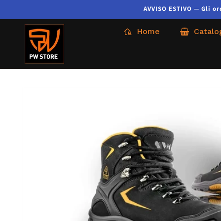
AVVISO ESTIVO — Gli ordi
Home
Catalo
Passa alle
informazioni
sul prodotto