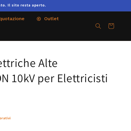
to. Il sito resta aperto.
 quotazione
Outlet
Carrello
ttriche Alte
10kV per Elettricisti
orativi