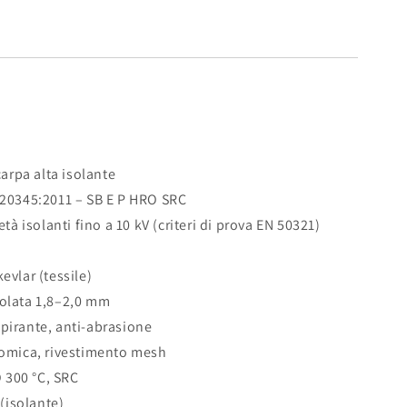
rpa alta isolante
 20345:2011 – SB E P HRO SRC
età isolanti fino a 10 kV (criteri di prova EN 50321)
evlar (tessile)
zolata 1,8–2,0 mm
pirante, anti-abrasione
tomica, rivestimento mesh
 300 °C, SRC
 (isolante)