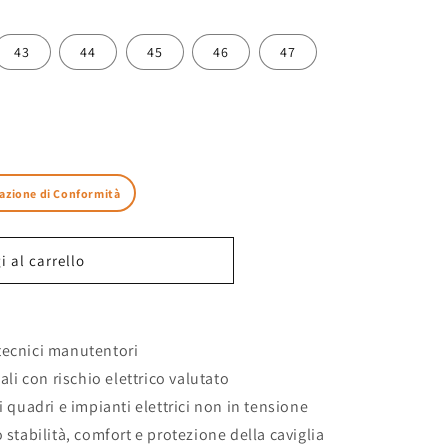
43
44
45
46
47
azione di Conformità
 al carrello
ON
e tecnici manutentori
ali con rischio elettrico valutato
i quadri e impianti elettrici non in tensione
 stabilità, comfort e protezione della caviglia