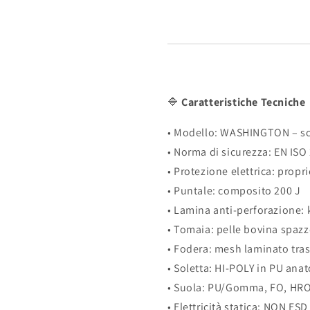
🔷
Caratteristiche Tecniche
• Modello: WASHINGTON – sca
• Norma di sicurezza: EN ISO
• Protezione elettrica: propri
• Puntale: composito 200 J
• Lamina anti-perforazione: k
• Tomaia: pelle bovina spaz
• Fodera: mesh laminato tras
• Soletta: HI-POLY in PU ana
• Suola: PU/Gomma, FO, HRO
• Elettricità statica: NON ESD