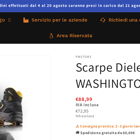
ni effettuati dal 4 al 20 agosto saranno presi in carico dal 21 agos
go
Servizio per le aziende
Richiedi una
Area Riservata
PWSTORE
Scarpe Diele
WASHINGTON 
€88,99
IVA inclusa
€72,95
IVA esclusa
⚠️ Consegna prevista: 2–3 giorni lav
🚚
Spedizione gratuita da 60,00€