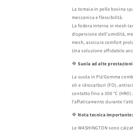
La tomaia in pelle bovina sp
meccanica e flessibilità.
La fodera interna in mesh la
dispersione dell’umidità, men
mesh, assicura comfort prol
Una soluzione affidabile anch
🔷
Suola ad alte prestazioni
La suola in PU/Gomma combina
oli e idrocarburi (FO), antisc
contatto fino a 300 °C (HRO)
l’affaticamento durante l’att
🔷
Nota tecnica importante:
Le WASHINGTON sono calza