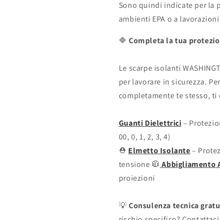
Sono quindi indicate per la p
ambienti EPA o a lavorazioni
🔷
Completa la tua protezion
Le scarpe isolanti WASHINGT
per lavorare in sicurezza. P
completamente te stesso, ti
Guanti Dielettrici
– Protezion
00, 0, 1, 2, 3, 4)
⛑️
Elmetto Isolante
– Protez
tensione 🧥
Abbigliamento
proiezioni
💡
Consulenza tecnica gratu
rischio specifico? Contattac