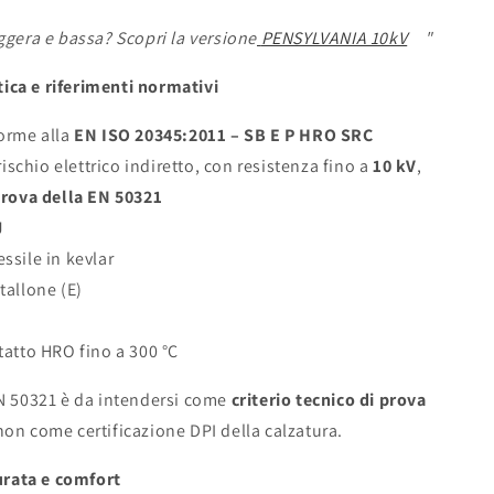
ggera e bassa? Scopri la versione
PENSYLVANIA 10kV
"
ica e riferimenti normativi
forme alla
EN ISO 20345:2011 – SB E P HRO SRC
 rischio elettrico indiretto, con resistenza fino a
10 kV
,
 prova della EN 50321
J
ssile in kevlar
tallone (E)
tatto HRO fino a 300 °C
EN 50321 è da intendersi come
criterio tecnico di prova
 non come certificazione DPI della calzatura.
urata e comfort