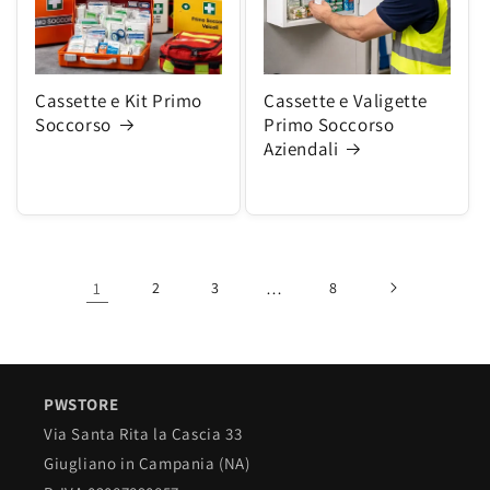
Cassette e Kit Primo
Cassette e Valigette
Soccorso
Primo Soccorso
Aziendali
1
2
3
…
8
PWSTORE
Via Santa Rita la Cascia 33
Giugliano in Campania (NA)