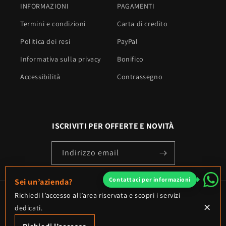
INFORMAZIONI
PAGAMENTI
Termini e condizioni
Carta di credito
Politica dei resi
PayPal
Informativa sulla privacy
Bonifico
Accessibilità
Contrassegno
ISCRIVITI PER OFFERTE E NOVITÀ
Indirizzo email
Contattaci per informazioni
Sei un’azienda?
Metodi
Richiedi l’accesso all’area riservata e scopri i servizi
×
dedicati.
di
pagamento