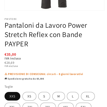
Apri
contenuti
PWSTORE
multimediali
Pantaloni da Lavoro Power
1
in
Stretch Reflex con Bande
finestra
modale
PAYPER
€35,00
IVA inclusa
€28,69
IVA esclusa
⚠️ PREVISIONE DI CONSEGNA: circa 6 – 8 giorni lavorativi
🚚
Spedizione gratuita da 60,00€
Taglie
XXS
XS
S
M
L
XL