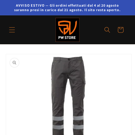
AVVISO ESTIVO — Gli ordini effettuati dal 4 al 20 agosto
saranno presi in carico dal 21 agosto. Il sito resta aperto.
Carrello
Passa alle
informazioni
sul prodotto