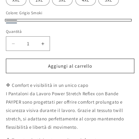
XXL
2XL
3XL
4XL
5XL
Colore:
Grigio Smoki
Grigio
Blu
Quantità
Smoki
Navy
Diminuisci
Aumenta
quantità
quantità
per
per
Aggiungi al carrello
Pantaloni
Pantaloni
da
da
Lavoro
Lavoro
🔷 Comfort e visibilità in un unico capo
Power
Power
I Pantaloni da Lavoro Power Stretch Reflex con Bande
Stretch
Stretch
PAYPER sono progettati per offrire comfort prolungato e
Reflex
Reflex
sicurezza visiva durante il lavoro. Grazie al tessuto twill
con
con
Bande
Bande
stretch, si adattano perfettamente al corpo mantenendo
PAYPER
PAYPER
flessibilità e libertà di movimento.