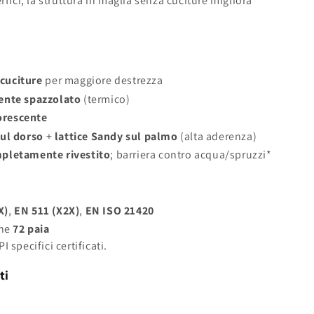
rfici; la struttura in maglia senza cuciture migliora
cuciture
per maggiore destrezza
ente spazzolato
(termico)
uorescente
 sul dorso
+
lattice Sandy sul palmo
(alta aderenza)
pletamente rivestito
; barriera contro acqua/spruzzi*
X)
,
EN 511 (X2X)
,
EN ISO 21420
one
72 paia
I specifici certificati.
ti