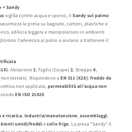
so),
o + Sandy
so
sigilla contro acqua e sporco, il
Sandy sul palmo
assimizza la presa su bagnato, cartoni, plastiche e
arico, edilizia leggera e manipolazioni in ambienti
liorano l’aderenza al polso e aiutano a trattenere il
tificata
41X)
: Abrasione
3
, Taglio (Coupe)
2
, Strappo
4
,
(non testato). Rispondono a
EN 511 (X2X)
:
freddo da
nvettiva non applicata,
permeabilità all’acqua non
 secondo
EN ISO 21420
.
a e ricarica
,
industria/manutenzione
,
assemblaggi
,
bienti umidi/freddi
e
celle frigo
. La presa “Sandy” li