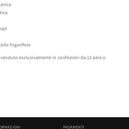
carica
tica
nali
elle frigorifere
 è venduto esclusivamente in confezioni da 12 paia o
ORMAZIONI
PAGAMENTI