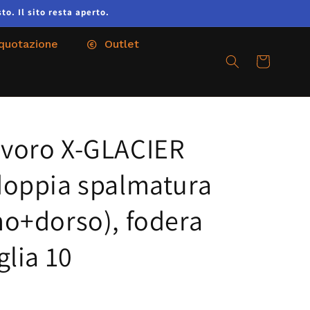
to. Il sito resta aperto.
 quotazione
Outlet
Carrello
avoro X-GLACIER
 doppia spalmatura
lmo+dorso), fodera
glia 10