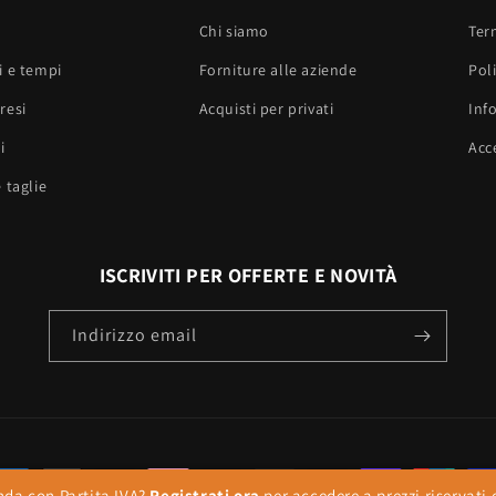
Chi siamo
Ter
i e tempi
Forniture alle aziende
Poli
resi
Acquisti per privati
Inf
i
Acce
 taglie
ISCRIVITI PER OFFERTE E NOVITÀ
Indirizzo email
etodi
nda con Partita IVA?
Registrati ora
per accedere a prezzi riservati e