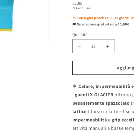
€2,95
IVA esclusa
⚠️ Consegna prevista: 8–10 giorni la
🚚
Spedizione gratuita da 60,00€
Quantità
Diminuisci
Aumenta
quantità
quantità
per
per
Aggiungi
Guanti
Guanti
da
da
lavoro
lavoro
🔷
Calore, impermeabilità e
X-
X-
I
guanti X-GLACIER
offrono p
GLACIER
GLACIER
pesantemente spazzolato
tr
invernali
invernali
–
–
lattice
(dorso in lattice lisci
doppia
doppia
impermeabilità
e
grip eccel
spalmatura
spalmatura
attività manuali a basse tem
lattice
lattice