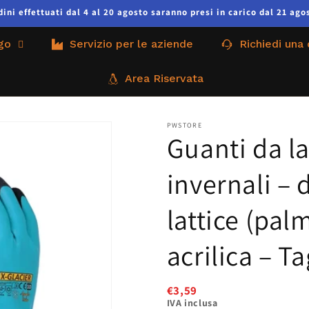
ni effettuati dal 4 al 20 agosto saranno presi in carico dal 21 agos
go
Servizio per le aziende
Richiedi una
Area Riservata
PWSTORE
Guanti da l
invernali –
lattice (pa
acrilica – Ta
€3,59
IVA inclusa