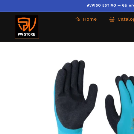
AVVISO ESTIVO — Gli ordi
Home
Catalo
Passa alle
informazioni
sul prodotto