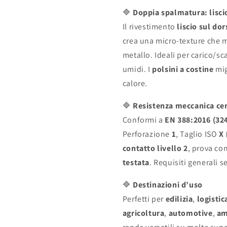
(palmo+dorso),
(palmo+dor
🔷
Doppia spalmatura: lisci
fodera
fodera
Il rivestimento
liscio sul dor
acrilica
acrilica
crea una micro-texture che m
–
–
Taglia
Taglia
metallo. Ideali per carico/sc
10
10
umidi. I
polsini a costine
mig
calore.
🔷
Resistenza meccanica cer
Conformi a
EN 388:2016 (32
Perforazione
1
, Taglio ISO
X
contatto livello 2
, prova co
testata
. Requisiti generali
🔷
Destinazioni d’uso
Perfetti per
edilizia
,
logistic
agricoltura
,
automotive
,
am