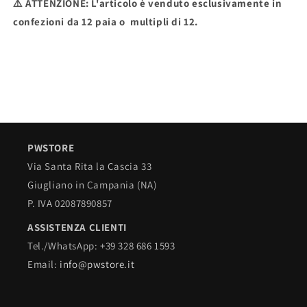
⚠️
ATTENZIONE
: L'articolo è venduto esclusivamente in
confezioni da 12 paia o multipli di 12.
PWSTORE
Via Santa Rita la Cascia 33
Giugliano in Campania (NA)
P. IVA 02087890857
ASSISTENZA CLIENTI
Tel./WhatsApp: +39 328 686 1593
Email:
info@pwstore.it