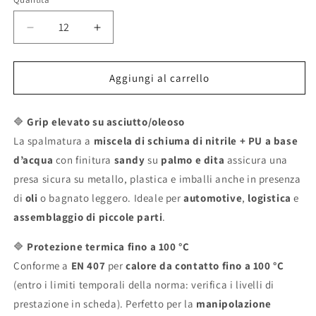
Diminuisci
Aumenta
quantità
quantità
per
per
Aggiungi al carrello
Guanti
Guanti
da
da
lavoro
lavoro
🔷
Grip elevato su asciutto/oleoso
ICA
ICA
La spalmatura a
miscela di schiuma di nitrile + PU a base
in
in
d’acqua
con finitura
sandy
su
palmo e dita
assicura una
nitrile
nitrile
presa sicura su metallo, plastica e imballi anche in presenza
sabbiato
sabbiato
–
–
di
oli
o bagnato leggero. Ideale per
automotive
,
logistica
e
grip
grip
assemblaggio di piccole parti
.
e
e
calore
calore
🔷
Protezione termica fino a 100 °C
da
da
Conforme a
EN 407
per
calore da contatto fino a 100 °C
contatto
contatto
(entro i limiti temporali della norma: verifica i livelli di
100
100
prestazione in scheda). Perfetto per la
manipolazione
°C
°C