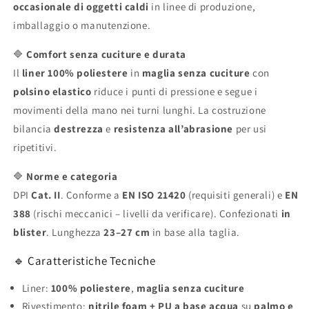
occasionale di oggetti caldi
in linee di produzione,
(Cat.
(Cat.
II)
II)
imballaggio o manutenzione.
🔷
Comfort senza cuciture e durata
Il
liner 100% poliestere
in
maglia senza cuciture
con
polsino elastico
riduce i punti di pressione e segue i
movimenti della mano nei turni lunghi. La costruzione
bilancia
destrezza
e
resistenza all’abrasione
per usi
ripetitivi.
🔷
Norme e categoria
DPI
Cat. II
. Conforme a
EN ISO 21420
(requisiti generali) e
EN
388
(rischi meccanici – livelli da verificare). Confezionati
in
blister
. Lunghezza
23–27 cm
in base alla taglia.
🔹 Caratteristiche Tecniche
Liner:
100% poliestere
,
maglia senza cuciture
Rivestimento:
nitrile foam + PU a base acqua
su
palmo e