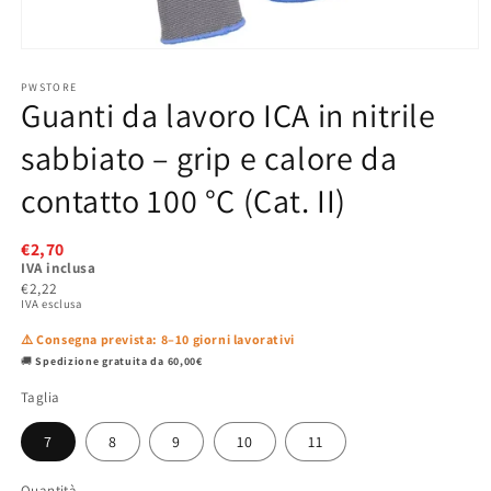
Apri
contenuti
PWSTORE
multimediali
Guanti da lavoro ICA in nitrile
1
in
sabbiato – grip e calore da
finestra
modale
contatto 100 °C (Cat. II)
€2,70
IVA inclusa
€2,22
IVA esclusa
⚠️ Consegna prevista: 8–10 giorni lavorativi
🚚
Spedizione gratuita da 60,00€
Taglia
7
8
9
10
11
Quantità