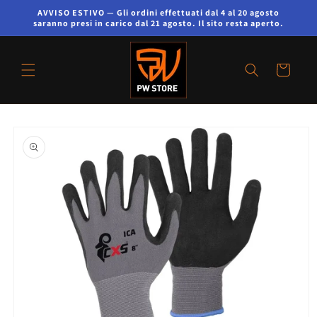
AVVISO ESTIVO — Gli ordini effettuati dal 4 al 20 agosto
saranno presi in carico dal 21 agosto. Il sito resta aperto.
Carrello
Passa alle
informazioni
sul prodotto