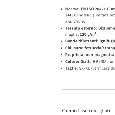
Norme:
EN ISO 20471 Clas
14116 Indice 1
(limitata p
arancione)
Tessuto esterno:
Bizflam
maglia,
120 g/m²
Bande riflettenti:
ignifug
Chiusura:
fettuccia/strap
Proprietà:
non-magnetica
Colore:
Giallo HV
(RIS non
Taglie:
S–XXL (verificare di
Campi d’uso consigliati