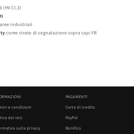
à (HV Cl.3)
ti
aree industriali
ity
come strato di segnalazione sopra capi FR
ORMAZIONI
PAGAMENTI
mini e condizioni
Carta di credito
tica dei resi
PayPal
ormativa sulla privacy
Bonifico