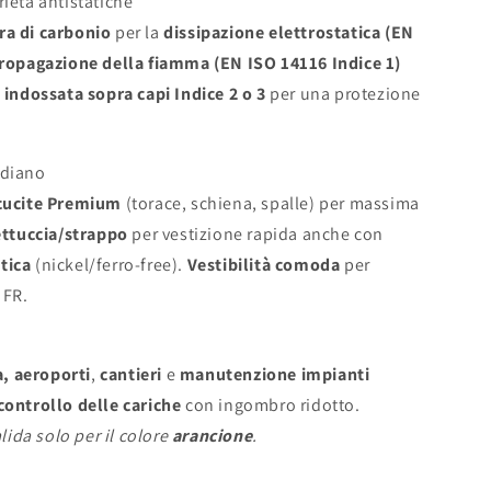
rietà antistatiche
bra di carbonio
per la
dissipazione elettrostatica (EN
propagazione della fiamma (EN ISO 14116 Indice 1)
 indossata sopra capi Indice 2 o 3
per una protezione
.
idiano
 cucite Premium
(torace, schiena, spalle) per massima
ettuccia/strappo
per vestizione rapida anche con
tica
(nickel/ferro-free).
Vestibilità comoda
per
 FR.
ca, aeroporti
,
cantieri
e
manutenzione impianti
controllo delle cariche
con ingombro ridotto.
lida solo per il colore
arancione
.