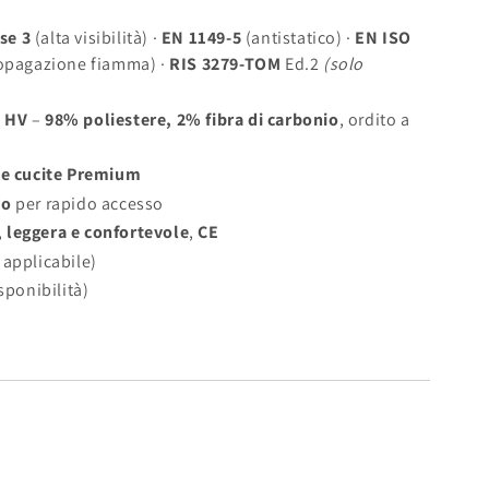
se 3
(alta visibilità) ·
EN 1149-5
(antistatico) ·
EN ISO
ropagazione fiamma) ·
RIS 3279-TOM
Ed.2
(solo
e HV
–
98% poliestere, 2% fibra di carbonio
, ordito a
he cucite Premium
po
per rapido accesso
,
leggera e confortevole
,
CE
 applicabile)
sponibilità)