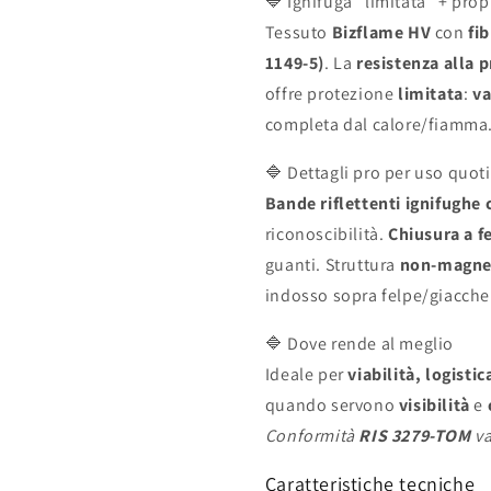
🔷 Ignifuga “limitata” + prop
3,
3,
leggera
leggera
Tessuto
Bizflame HV
con
fi
120
120
1149-5)
. La
resistenza alla 
g
g
offre protezione
limitata
:
va
completa dal calore/fiamma
🔷 Dettagli pro per uso quot
Bande riflettenti ignifughe
riconoscibilità.
Chiusura a f
guanti. Struttura
non-magne
indosso sopra felpe/giacche
🔷 Dove rende al meglio
Ideale per
viabilità, logisti
quando servono
visibilità
e
Conformità
RIS 3279-TOM
va
Caratteristiche tecniche