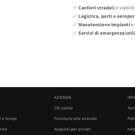
✅
Cantieri stradali
e viabilit
✅
Logistica, porti e aeropor
✅
Manutenzione impianti
e 
✅
Servizi di emergenza/util
AZIENDA
INF
Chi siamo
Ter
i e tempi
Forniture alle aziende
Poli
resi
Acquisti per privati
Inf