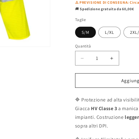
⚠️ PREVISIONE DI CONSEGNA: Circa 8
🚚
Spedizione gratuita da 60,00€
Taglie
S/M
L/XL
2XL
Quantità
Diminuisci
Aumenta
quantità
quantità
per
per
Aggiungi
Giacca
Giacca
Alta
Alta
Visibilità
Visibilità
🔷 Protezione ad alta visibil
ignifuga–
ignifuga–
Giacca
HV Classe 3
a manica 
antistatica
antistatica
impianti. Costruzione
legger
Gialla
Gialla
–
–
sopra altri DPI.
Classe
Classe