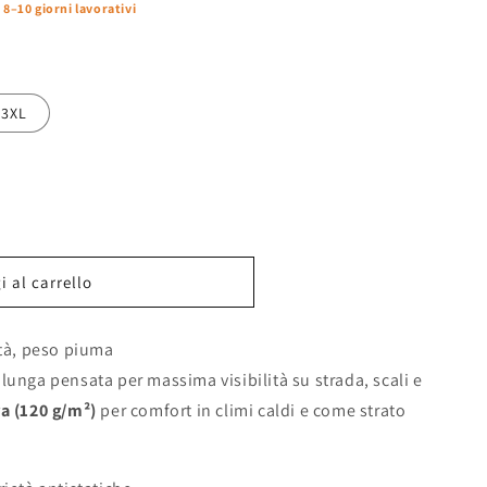
–10 giorni lavorativi
/3XL
 al carrello
ità, peso piuma
lunga pensata per massima visibilità su strada, scali e
a (120 g/m²)
per comfort in climi caldi e come strato