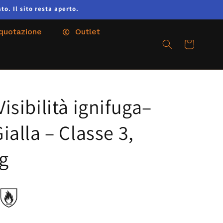
to. Il sito resta aperto.
 quotazione
Outlet
Carrello
Visibilità ignifuga–
ialla – Classe 3,
 g