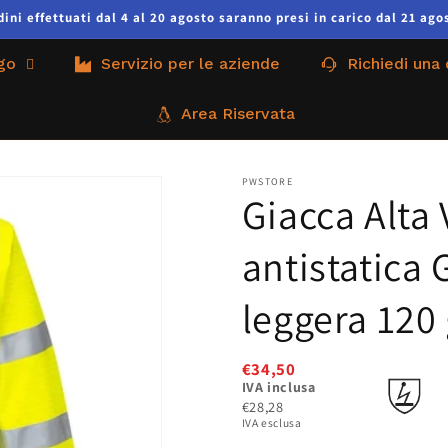
ni effettuati dal 4 al 20 agosto saranno presi in carico dal 21 agos
go
Servizio per le aziende
Richiedi una
Area Riservata
PWSTORE
Giacca Alta 
antistatica G
leggera 120
€34,50
IVA inclusa
€28,28
IVA esclusa