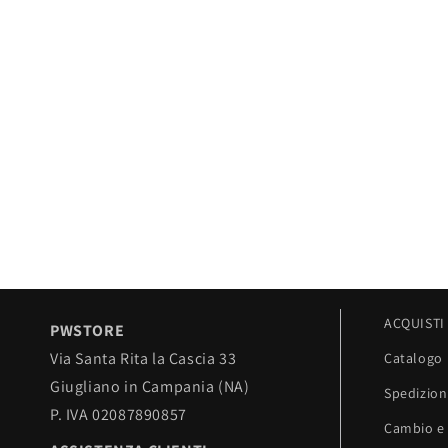
ACQUISTI
PWSTORE
Via Santa Rita la Cascia 33
Catalogo
Giugliano in Campania (NA)
Spedizion
P. IVA 02087890857
Cambio e 