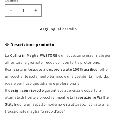
Quantità
Diminuisci
Aumenta
quantità
quantità
per
per
Aggiungi al carrello
Cuffia
Cuffia
in
in
Maglia
Maglia
🔷
Descrizione prodotto
a
a
doppio
doppio
La
Cuffia in Maglia PWSTORE
è un accessorio essenziale per
strato
strato
affrontare le giornate fredde con comfort e protezione.
–
–
Realizzata in
tessuto a doppio strato 100% acrilico
, offre
calda,
calda,
un eccellente isolamento termico e una vestibilità morbida,
morbida
morbida
ideale per l’uso quotidiano e professionale.
e
e
resistente
resistente
Il
design con risvolto
garantisce aderenza e copertura
per
per
ottimale di fronte e orecchie, mentre la
lavorazione Waffle
l’inverno
l’inverno
Stitch
dona un aspetto moderno e strutturato, ispirato alla
tradizionale maglia “a nido d’ape”.