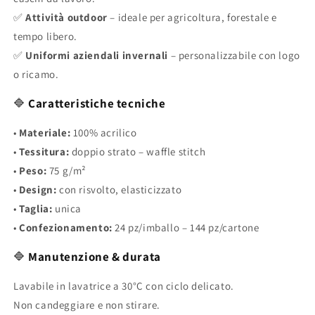
✅
Attività outdoor
– ideale per agricoltura, forestale e
tempo libero.
✅
Uniformi aziendali invernali
– personalizzabile con logo
o ricamo.
🔷
Caratteristiche tecniche
•
Materiale:
100% acrilico
•
Tessitura:
doppio strato – waffle stitch
•
Peso:
75 g/m²
•
Design:
con risvolto, elasticizzato
•
Taglia:
unica
•
Confezionamento:
24 pz/imballo – 144 pz/cartone
🔷
Manutenzione & durata
Lavabile in lavatrice a 30°C con ciclo delicato.
Non candeggiare e non stirare.