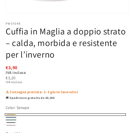
Apri
contenuti
PWSTORE
multimediali
Cuffia in Maglia a doppio strato
1
in
– calda, morbida e resistente
finestra
modale
per l’inverno
€3,90
IVA inclusa
€3,20
IVA esclusa
⚠️ Consegna prevista: 2–3 giorni lavorativi
🚚
Spedizione gratuita da 60,00€
Color:
Senape
Senape
Blu
Verde
Antracite
Navy
Tortora